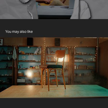
You may also like
Čalounictví NaMěko
2024