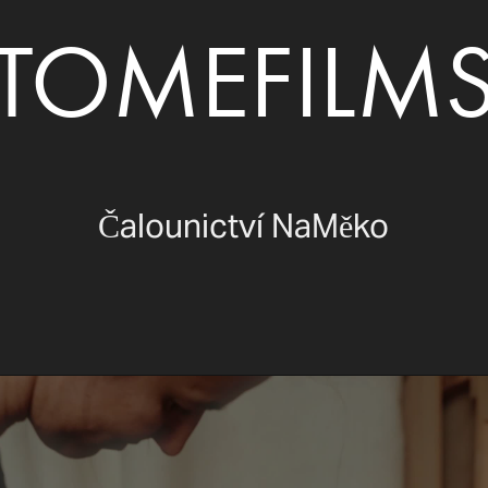
TOMEFILM
Čalounictví NaMěko