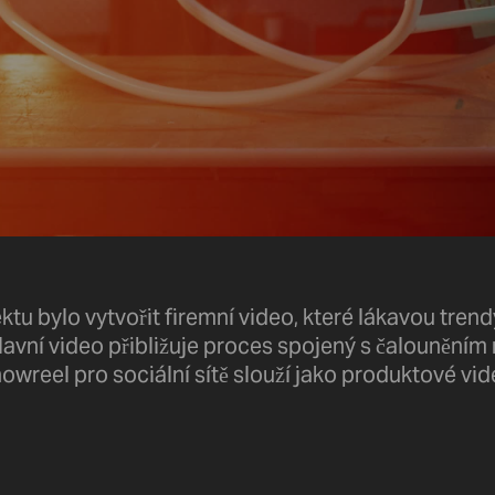
ktu bylo vytvořit firemní video, které lákavou tren
Hlavní video přibližuje proces spojený s čalouněním 
owreel pro sociální sítě slouží jako produktové vi